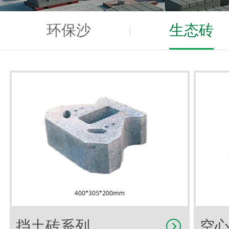
环保沙
生态砖
挡土砖系列
空